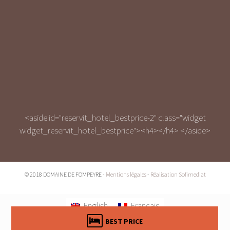
<aside id="reservit_hotel_bestprice-2" class="widget
widget_reservit_hotel_bestprice"><h4></h4>
</aside>
© 2018 DOMAINE DE FOMPEYRE -
Mentions légales
-
Réalisation Sofimediat
English
Français
BEST PRICE