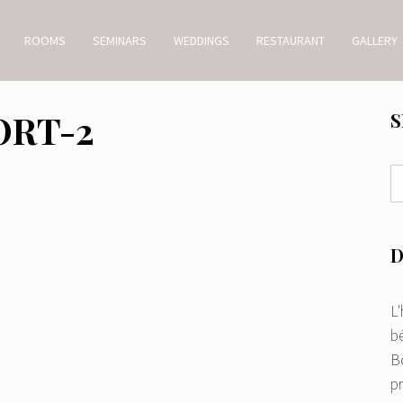
ROOMS
SEMINARS
WEDDINGS
RESTAURANT
GALLERY
RT-2
S
D
L
bé
Bo
p