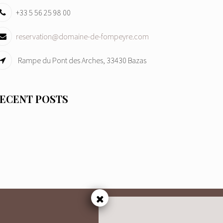
+33 5 56 25 98 00
reservation@domaine-de-fompeyre.com
Rampe du Pont des Arches, 33430 Bazas
ECENT POSTS