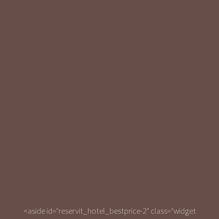
<aside id="reservit_hotel_bestprice-2" class="widget