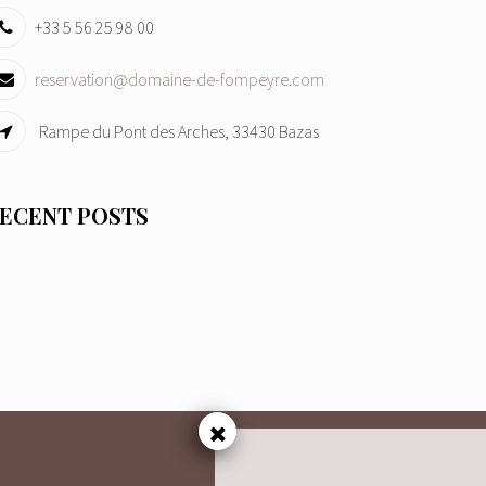
+33 5 56 25 98 00
reservation@domaine-de-fompeyre.com
Rampe du Pont des Arches, 33430 Bazas
ECENT POSTS