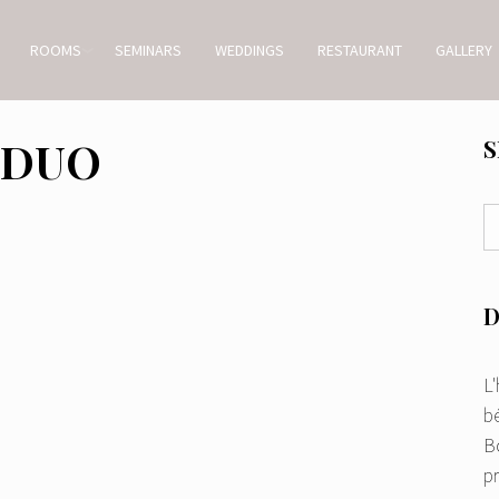
ROOMS
SEMINARS
WEDDINGS
RESTAURANT
GALLERY
 DUO
S
D
L
bé
Bo
p