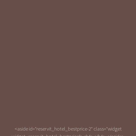
<aside id="reservit_hotel_bestprice-2" class="widget