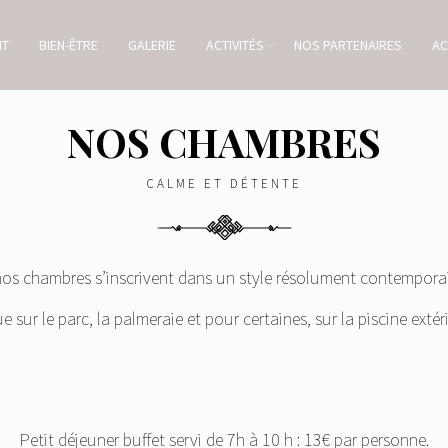
NT
BIEN-ÊTRE
GALERIE
ACTIVITÉS
NOS PARTENAIRES
AC
NOS CHAMBRES
CALME ET DÉTENTE
s chambres s’inscrivent dans un style résolument contemporain,
e sur le parc, la palmeraie et pour certaines, sur la piscine extér
Petit déjeuner buffet servi de 7h à 10 h : 13€ par personne.