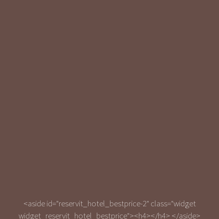
<aside id="reservit_hotel_bestprice-2" class="widget
widget_reservit_hotel_bestprice"><h4></h4>
</aside>