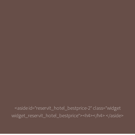
<aside id="reservit_hotel_bestprice-2" class="widget
widget_reservit_hotel_bestprice"><h4></h4>
</aside>