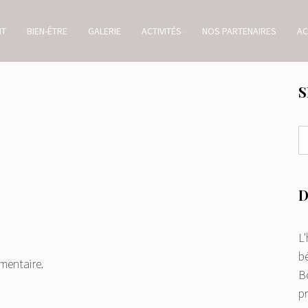
NT
BIEN-ÊTRE
GALERIE
ACTIVITÉS
NOS PARTENAIRES
AC
S
D
L
bé
mentaire.
Bo
p