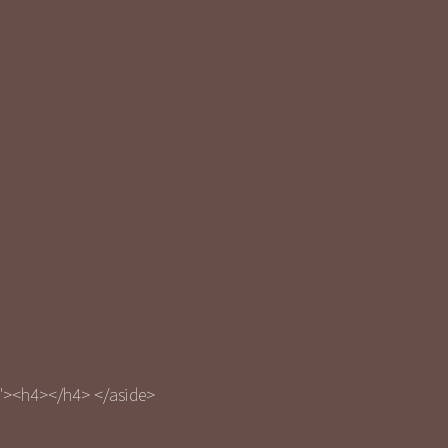
ce"><h4></h4>
</aside>