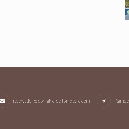
reservation@domaine-de-fompeyre.com
Rampe 