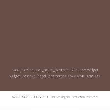
<aside id="reservit_hotel_bestprice-2" class="widget
widget_reservit_hotel_bestprice"><h4></h4>
</aside>
© 2018 DOMAINE DE FOMPEYRE -
Mentions légales
-
Réalisation Sofimediat